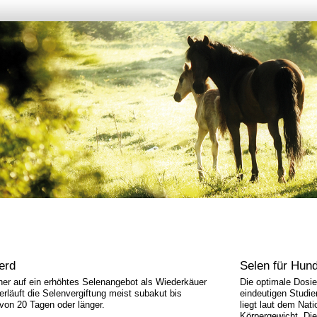
ferd
Selen für Hun
her auf ein erhöhtes Selenangebot als Wiederkäuer
Die optimale Dosie
rläuft die Selenvergiftung meist subakut bis
eindeutigen Studi
von 20 Tagen oder länger.
liegt laut dem Nat
Körpergewicht. Die