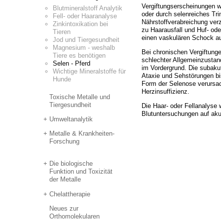
Vergiftungserscheinungen w
Blutmineral­stoff Analytik
oder durch selenreiches Tri
Fell- oder Haaranalyse
Nährstoffverabreichung ver
Zinkintoxika­tion bei
zu Haarausfall und Huf- od
Tieren
einen vaskulären Schock a
Jod und Tiergesundheit
Magnesium - weshalb
Bei chronischen Vergiftunge
Tiere es benötigen
schlechter Allgemeinzustan
Selen - Pferd
im Vordergrund. Die subakut
Wichtige Mineralstoffe für
Ataxie und Sehstörungen bis
Hunde
Form der Selenose verursac
Herzinsuffizienz.
Toxische Metalle und
Tiergesundheit
Die Haar- oder Fellanalyse 
Blutuntersuchungen auf akut
Umweltanalytik
Metalle & Krankheiten-
Forschung
Die biologische
Funktion und Toxizität
der Metalle
Chelattherapie
Neues zur
Orthomolekularen