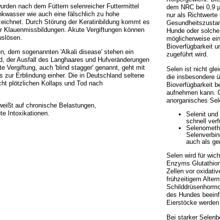
urden nach dem Füttern selenreicher Futtermittel
dem NRC bei 0,9 µ
nkwasser wie auch eine fälschlich zu hohe
nur als Richtwerte 
zeichnet. Durch Störung der Keratinbildung kommt es
Gesundheitszustand
er Klauenmissbildungen. Akute Vergiftungen können
Hunde oder solche
uslösen.
möglicherweise ei
Bioverfügbarkeit u
n, dem sogenannten 'Alkali disease' stehen ein
zugeführt wird.
d, der Ausfall des Langhaares und Hufveränderungen
e Vergiftung, auch 'blind stagger' genannt, geht mit
Selen ist nicht gl
 zur Erblindung einher. Die in Deutschland seltene
die insbesondere ü
ht plötzlichen Kollaps und Tod nach
Bioverfügbarkeit b
aufnehmen kann. Or
anorganisches Sel
weißt auf chronische Belastungen,
e Intoxikationen.
Selenit und
schnell ver
Selenomethi
Selenverbin
auch als ger
Selen wird für wich
Enzyms Glutathion
Zellen vor oxidat
frühzeitigem Altern
Schilddrüsenhormo
des Hundes beeinfl
Eierstöcke werden
Bei starker Selenb