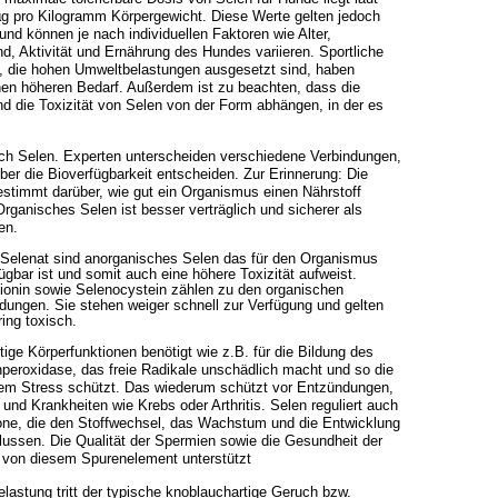
g pro Kilogramm Körpergewicht. Diese Werte gelten jedoch
und können je nach individuellen Faktoren wie Alter,
, Aktivität und Ernährung des Hundes variieren. Sportliche
, die hohen Umweltbelastungen ausgesetzt sind, haben
nen höheren Bedarf. Außerdem ist zu beachten, dass die
nd die Toxizität von Selen von der Form abhängen, in der es
eich Selen. Experten unterscheiden verschiedene Verbindungen,
ber die Bioverfügbarkeit entscheiden. Zur Erinnerung: Die
estimmt darüber, wie gut ein Organismus einen Nährstoff
ganisches Selen ist besser verträglich und sicherer als
en.
 Selenat sind anorganisches Selen das für den Organismus
fügbar ist und somit auch eine höhere Toxizität aufweist.
onin sowie Selenocystein zählen zu den organischen
dungen. Sie stehen weiger schnell zur Verfügung und gelten
ing toxisch.
tige Körperfunktionen benötigt wie z.B. für die Bildung des
peroxidase, das freie Radikale unschädlich macht und so die
ivem Stress schützt. Das wiederum schützt vor Entzündungen,
 und Krankheiten wie Krebs oder Arthritis. Selen reguliert auch
ne, die den Stoffwechsel, das Wachstum und die Entwicklung
ussen. Die Qualität der Spermien sowie die Gesundheit der
 von diesem Spurenelement unterstützt
elastung tritt der typische knoblauchartige Geruch bzw.